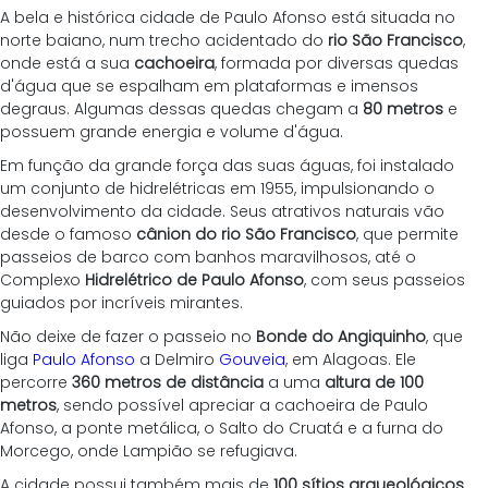
A bela e histórica cidade de Paulo Afonso está situada no 
norte baiano, num trecho acidentado do 
rio São Francisco
, 
onde está a sua 
cachoeira
, formada por diversas quedas 
d'água que se espalham em plataformas e imensos 
degraus. Algumas dessas quedas chegam a 
80 metros
 e 
possuem grande energia e volume d'água.
Em função da grande força das suas águas, foi instalado 
um conjunto de hidrelétricas em 1955, impulsionando o 
desenvolvimento da cidade. Seus atrativos naturais vão 
desde o famoso 
cânion do rio São Francisco
, que permite 
passeios de barco com banhos maravilhosos, até o 
Complexo
 Hidrelétrico de Paulo Afonso
, com seus passeios 
guiados por incríveis mirantes.
Não deixe de fazer o passeio no 
Bonde do Angiquinho
, que 
liga 
Paulo Afonso
 a Delmiro
 Gouveia
, em Alagoas. Ele 
percorre 
360 metros de distância
 a uma 
altura de 100 
metros
, sendo possível apreciar a cachoeira de Paulo 
Afonso, a ponte metálica, o Salto do Cruatá e a furna do 
Morcego, onde Lampião se refugiava.
A cidade possui também mais de 
100 sítios arqueológicos 