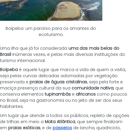
Boipeba: um paraíso para os amantes do 
ecoturismo.
Uma ilha que já foi considerada 
uma das mais belas do 
Brasil
 inúmeras vezes, e pelas mais diversas instituições do 
turismo internacional. 
Boipeba
 é aquele lugar que marca a vida de quem a visita, 
seja pelas curvas delicadas adornadas por vegetação 
preservada e 
praias de águas cristalinas
, seja pela forte e 
maciça presença cultural da sua 
comunidade nativa
, que 
conserva elementos 
tupinambás
 e 
africanos
 como poucos 
no Brasil, seja na gastronomia ou no jeito de ser dos seus 
habitantes.
Um lugar que atende a todos os públicos, repleto de opções 
de trilhas em meio a 
Mata Atlântica
, que sempre finalizam 
em 
praias exóticas
, e de 
passeios
 de lancha, quadriciclo, 