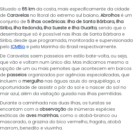
Situado a 
65 km
 da costa, mais especificamente da cidade 
de 
Caravelas
 no litoral do extremo sul baiano, 
Abrolhos
 é um 
conjunto de 
5 ilhas oceânicas: Ilha de Santa Bárbara, Ilha 
Siriba, Ilha Redonda, Ilha Sueste e Ilha Guarita
, sendo que o 
desembarque só é possível nas ilhas de Santa Bárbara e 
Siriba, desde que programada, monitorada e supervisionada 
pelo 
ICMBio
 e pela Marinha do Brasil respectivamente.
De Caravelas saem passeios em estilo bate-volta, ou seja, 
que vão e voltam num único dia. Mas indicamos mesmo a 
opção de um ou mais pernoites que acontecem em barcos 
de 
passeios
 organizados por agências especializadas, que 
incluem o 
mergulho
 nas águas azuis do arquipélago, a 
oportunidade de assistir o pôr do sol e o nascer do sol no 
mar azul, além da visitação guiada nas ilhas permitidas.
Durante a caminhada nas duas ilhas, os turistas se 
encantam com a 
observação
 de inúmeras espécies 
exóticas de 
aves marinhas
, como o atobá-branco ou 
mascarado, a grazina do bico vermelho, fragata, atobá 
marrom, benedito e viuvinha.