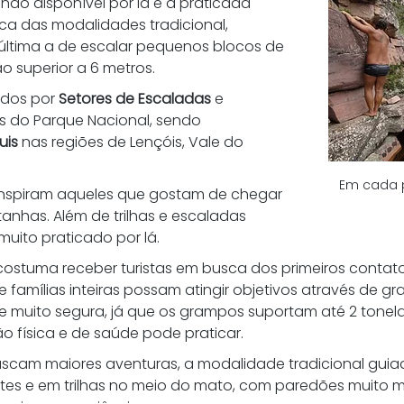
ão disponível por lá é a praticada 
ica das modalidades tradicional, 
 última a de escalar pequenos blocos de 
o superior a 6 metros.
dos por 
Setores de Escaladas
 e 
 do Parque Nacional, sendo 
uis
 nas regiões de Lençóis, Vale do 
Em cada 
inspiram aqueles que gostam de chegar 
anhas. Além de trilhas e escaladas 
muito praticado por lá.
costuma receber turistas em busca dos primeiros contat
famílias inteiras possam atingir objetivos através de gr
e muito segura, já que os grampos suportam até 2 tonel
 física e de saúde pode praticar.
uscam maiores aventuras, a modalidade tradicional guia
ntes e em trilhas no meio do mato, com paredões muito ma