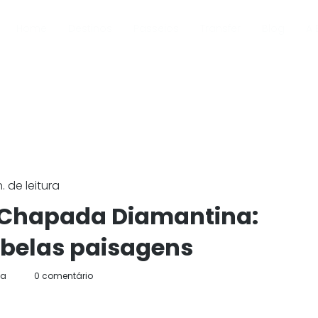
Home
Destinos
Passeios
Transfer
Blog
A 
 de leitura
 Chapada Diamantina:
 belas paisagens
da
0 comentário