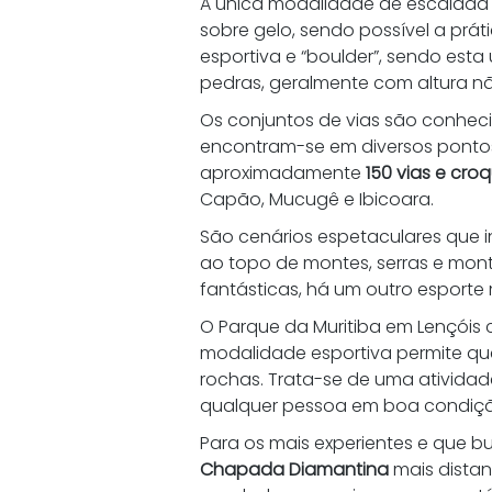
A única modalidade de escalada n
sobre gelo, sendo possível a prát
esportiva e “boulder”, sendo esta
pedras, geralmente com altura nã
Os conjuntos de vias são conheci
encontram-se em diversos pontos
aproximadamente 
150 vias e croq
Capão, Mucugê e Ibicoara. 
São cenários espetaculares que 
ao topo de montes, serras e mont
fantásticas, há um outro esporte 
O Parque da Muritiba em Lençóis 
modalidade esportiva permite que 
rochas. Trata-se de uma atividad
qualquer pessoa em boa condição
Para os mais experientes e que b
Chapada Diamantina
 mais dista