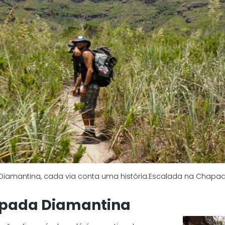
iamantina, cada via conta uma história.Escalada na Chapa
apada Diamantina