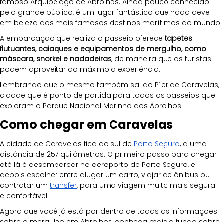
famoso Arquipélago de Abrolhos. Ainda pouco conhecido 
pelo grande público, é um lugar fantástico que nada deve 
em beleza aos mais famosos destinos marítimos do mundo.
A embarcação que realiza o passeio oferece
 tapetes 
flutuantes, caiaques e equipamentos de mergulho, como 
máscara, snorkel e nadadeiras
, de maneira que os turistas 
podem aproveitar ao máximo a experiência. 
Lembrando que o mesmo também sai do Píer de Caravelas, 
cidade que é ponto de partida para todos os passeios que 
exploram o Parque Nacional Marinho dos Abrolhos.
Como chegar em Caravelas
A cidade de Caravelas fica ao sul de 
Porto Seguro
, a uma 
distância de 257 quilômetros. O primeiro passo para chegar 
até lá é desembarcar no aeroporto de Porto Seguro, e 
depois escolher entre alugar um carro, viajar de ônibus ou 
contratar um 
transfer
, para uma viagem muito mais segura 
e confortável. 
Agora que você já está por dentro de todas as informações 
sobre o mergulho em Abrolhos, conheça mais a fundo sobre 