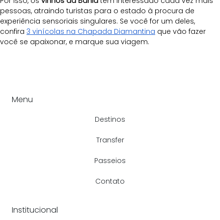
Por isso, os 
vinhos da Bahia
 têm interessado cada vez mais 
pessoas, atraindo turistas para o estado à procura de 
experiência sensoriais singulares. Se você for um deles, 
confira 
3 vinícolas na Chapada Diamantina
 que vão fazer 
você se apaixonar, e marque sua viagem.
Menu
Destinos
Transfer
Passeios
Contato
Institucional