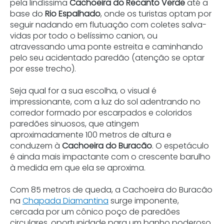
pela lindíssima
Cachoeira do Recanto Verde
até a
base do
Rio Espalhado
, onde os turistas optam por
seguir nadando em flutuação com coletes salva-
vidas por todo o belíssimo canion, ou
atravessando uma ponte estreita e caminhando
pelo seu acidentado paredão (atenção se optar
por esse trecho).
Seja qual for a sua escolha, o visual é
impressionante, com a luz do sol adentrando no
corredor formado por escarpados e coloridos
paredões sinuosos, que atingem
aproximadamente 100 metros de altura e
conduzem à
Cachoeira do Buracão
. O espetáculo
é ainda mais impactante com o crescente barulho
à medida em que ela se aproxima.
Com 85 metros de queda, a Cachoeira do Buracão
na
Chapada Diamantina
surge imponente,
cercada por um cônico poço de paredões
circulares, oportunidade para um banho poderoso,