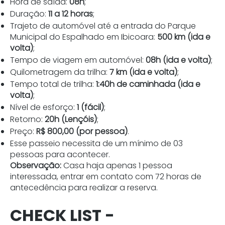
Hora de saída:
08h
;
Duração:
11 a 12 horas
;
Trajeto de automóvel até a entrada do Parque
Municipal do Espalhado em Ibicoara:
500 km (ida e
volta)
;
Tempo de viagem em automóvel:
08h (ida e volta)
;
Quilometragem da trilha:
7 km (ida e volta)
;
Tempo total de trilha:
1:40h de caminhada (ida e
volta)
;
Nível de esforço:
1 (fácil)
;
Retorno:
20h (Lençóis)
;
Preço:
R$ 800,00 (por pessoa)
.
Esse passeio necessita de um mínimo de 03
pessoas para acontecer.
Observação:
Casa haja apenas 1 pessoa
interessada, entrar em contato com 72 horas de
antecedência para realizar a reserva.
CHECK LIST -