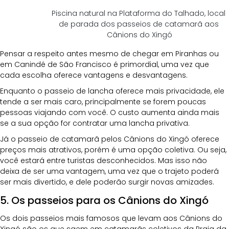
Piscina natural na Plataforma do Talhado, local 
de parada dos passeios de catamarã aos 
Cânions do Xingó
Pensar a respeito antes mesmo de chegar em Piranhas ou 
em Canindé de São Francisco é primordial, uma vez que 
cada escolha oferece vantagens e desvantagens.
Enquanto o passeio de lancha oferece mais privacidade, ele 
tende a ser mais caro, principalmente se forem poucas 
pessoas viajando com você. O custo aumenta ainda mais 
se a sua opção for contratar uma lancha privativa. 
Já o passeio de catamarã pelos Cânions do Xingó oferece 
preços mais atrativos, porém é uma opção coletiva. Ou seja, 
você estará entre turistas desconhecidos. Mas isso não 
deixa de ser uma vantagem, uma vez que o trajeto poderá 
ser mais divertido, e dele poderão surgir novas amizades.
5. Os passeios para os Cânions do Xingó
Os dois passeios mais famosos que levam aos Cânions do 
Xingó são os que saem em catamarãs coletivos da Praia da 