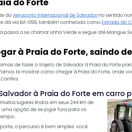
aia do Forte
te do 
Aeroporto Internacional de Salvador
 no sentido nor
se dá via BA-099, também conhecida como 
Estrada do 
ovia passa a se chamar Linha Verde e segue até Mangue Se
gar à Praia do Forte, saindo d
rmas de fazer o trajeto de Salvador à Praia do Forte para 
 Vamos te mostrar como chegar à Praia do Forte, onde v
 Confira:
alvador à Praia do Forte em carro p
 muitos lugares lindos em seus 244 km de 
 uma opção de se jogar fora para os 
tempo. 
sporte, o percurso é bem simples: você 