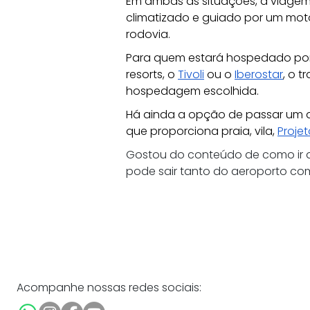
Em ambas as situações, a viage
climatizado e guiado por um moto
rodovia.
Para quem estará hospedado por l
resorts, o 
Tivoli
 ou o 
Iberostar
, o t
hospedagem escolhida. 
Há ainda a opção de passar um di
que proporciona praia, vila, 
Proje
Gostou do conteúdo de como ir de
pode sair tanto do aeroporto co
Acompanhe nossas redes sociais: