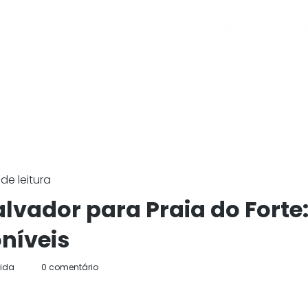
Home
Destinos
Passeios
Transfer
Blog
A 
de leitura
lvador para Praia do Forte:
níveis
tida
0 comentário