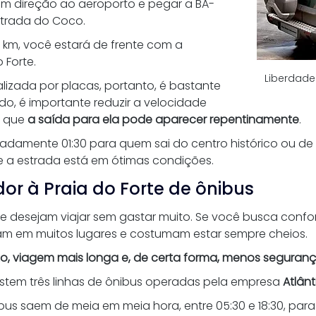
em direção ao aeroporto e pegar a BA-
trada do Coco.
km, você estará de frente com a 
Forte. 
Liberdade
alizada por placas, portanto, é bastante 
do, é importante reduzir a velocidade 
o que 
a saída para ela pode aparecer repentinamente
. 
damente 01:30 para quem sai do centro histórico ou de
 e a estrada está em ótimas condições. 
or à Praia do Forte de ônibus
 desejam viajar sem gastar muito. Se você busca confor
am em muitos lugares e costumam estar sempre cheios. 
to, viagem mais longa e, de certa forma, menos seguran
stem três linhas de ônibus operadas pela empresa 
Atlân
bus saem de meia em meia hora, entre 05:30 e 18:30, pa