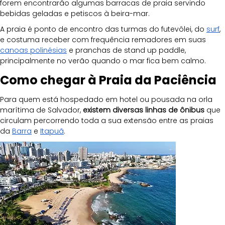
forem encontrarão algumas barracas de praia servindo 
bebidas geladas e petiscos à beira-mar.
A praia é ponto de encontro das turmas do futevôlei, do 
surf
, 
e costuma receber com frequência remadores em suas 
canoas polinésias
 e pranchas de stand up paddle, 
principalmente no verão quando o mar fica bem calmo.
Como chegar à Praia da Paciência
Para quem está hospedado em hotel ou pousada na orla 
marítima de Salvador, 
existem diversas linhas de ônibus
 que 
circulam percorrendo toda a sua extensão entre as praias 
da 
Barra
 e 
Itapuã
. 