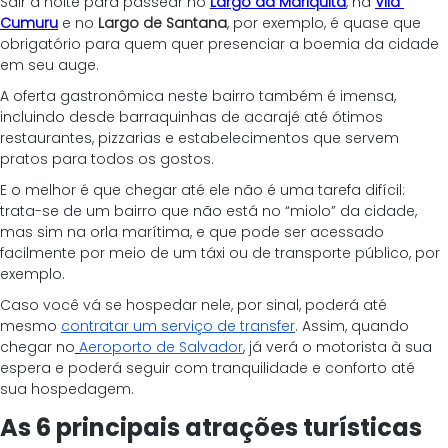
Sair à noite para passear no 
Largo da Mariquita
, na 
Vila 
Cumuru
 e no 
Largo de Santana
, por exemplo, é quase que 
obrigatório para quem quer presenciar a boemia da cidade 
em seu auge.
A oferta gastronômica neste bairro também é imensa, 
incluindo desde barraquinhas de acarajé até ótimos 
restaurantes, pizzarias e estabelecimentos que servem 
pratos para todos os gostos.
E o melhor é que chegar até ele não é uma tarefa difícil: 
trata-se de um bairro que não está no “miolo” da cidade, 
mas sim na orla marítima, e que pode ser acessado 
facilmente por meio de um táxi ou de transporte público, por 
exemplo.
Caso você vá se hospedar nele, por sinal, poderá até 
mesmo
contratar um serviço de transfer
. Assim, quando 
chegar no
Aeroporto de Salvador
, já verá o motorista à sua 
espera e poderá seguir com tranquilidade e conforto até 
sua hospedagem.
As 6 principais atrações turísticas 