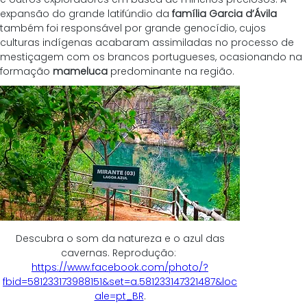
expansão do grande latifúndio da 
família Garcia d’Ávila
também foi responsável por grande genocídio, cujos 
culturas indígenas acabaram assimiladas no processo de 
mestiçagem com os brancos portugueses, ocasionando na 
formação 
mameluca
 predominante na região.
 Descubra o som da natureza e o azul das 
cavernas. Reprodução: 
https://www.facebook.com/photo/?
fbid=581233173988151&set=a.581233147321487&loc
ale=pt_BR
.