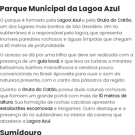
Parque Municipal da Lagoa Azul
O parque é formado pela 
Lagoa Azul 
e pela 
Gruta do Catão
, 
um dos lugares mais bonitos de São Desidério. Um rio 
subterrâneo é o responsável pela lagoa, que apresenta 
incríveis paredões rochosos e águas límpidas que chegam 
a 40 metros de profundidade.
O acesso se dá por uma trilha que deve ser realizada com a 
presença de um 
guia local
, e que leva os turistas a mirantes 
belíssimos, banhos maravilhosos e cenários pouco 
convencionais no Brasil. Aproveite para ouvir o som da 
natureza presente, com o canto dos pássaros da região.
Quanto a 
Gruta do Catão
, possui duas colunas rochosas 
que formam um grande portal com mais de 
10 metros de 
altura
. Sua formação de rochas calcárias apresenta 
estalactites escamosas
 e intrigantes. Outro destaque é a 
presença do rio subterrâneo no interior da caverna que 
abastece a 
Lagoa Azul
.
Sumidouro