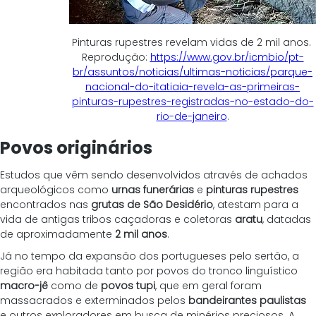
Pinturas rupestres revelam vidas de 2 mil anos. 
Reprodução: 
https://www.gov.br/icmbio/pt-
br/assuntos/noticias/ultimas-noticias/parque-
nacional-do-itatiaia-revela-as-primeiras-
pinturas-rupestres-registradas-no-estado-do-
rio-de-janeiro
.
Povos originários
Estudos que vêm sendo desenvolvidos através de achados 
arqueológicos como 
urnas funerárias
 e 
pinturas rupestres
encontrados nas
 grutas de São Desidério
, atestam para a 
vida de antigas tribos caçadoras e coletoras 
aratu
, datadas 
de aproximadamente 
2 mil anos
.
Já no tempo da expansão dos portugueses pelo sertão, a 
região era habitada tanto por povos do tronco linguístico 
macro-jê
 como de 
povos tupi
, que em geral foram 
massacrados e exterminados pelos 
bandeirantes paulistas
e outros exploradores em busca de minérios preciosos. A 