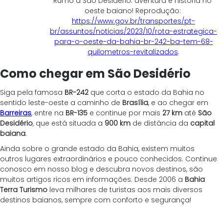
Rumo a São Desidério: aventura e história no 
oeste baiano! Reprodução: 
https://www.gov.br/transportes/pt-
br/assuntos/noticias/2023/10/rota-estrategica-
para-o-oeste-da-bahia-br-242-ba-tem-68-
quilometros-revitalizados
.
Como chegar em São Desidério
Siga pela famosa 
BR-242
 que corta o estado da Bahia no 
sentido leste-oeste a caminho de 
Brasília
, e ao chegar em 
Barreiras
, entre na 
BR-135
 e continue por mais 
27 km
 até 
São 
Desidério
, que está situada a 
900 km
 de distância da 
capital 
baiana
.
Ainda sobre o grande estado da Bahia, existem muitos 
outros lugares extraordinários e pouco conhecidos. Continue 
conosco em nosso blog e descubra novos destinos, são 
muitos artigos ricos em informações. Desde 2006 a 
Bahia 
Terra Turismo
 leva milhares de turistas aos mais diversos 
destinos baianos, sempre com conforto e segurança!