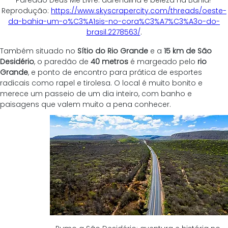
Paredão Deus Me Livre: adrenalina e beleza na Bahia! 
Reprodução: 
https://www.skyscrapercity.com/threads/oeste-
da-bahia-um-o%C3%A1sis-no-cora%C3%A7%C3%A3o-do-
brasil.2278563/
.
Também situado no 
Sítio do Rio Grande
 e a 
15 km de São 
Desidério
, o paredão de 
40 metros
 é margeado pelo 
rio 
Grande
, e ponto de encontro para prática de esportes 
radicais como rapel e tirolesa. O local é muito bonito e 
merece um passeio de um dia inteiro, com banho e 
paisagens que valem muito a pena conhecer.