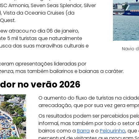
SC Armonia, Seven Seas Splendor, Silver 
, Vista da Oceania Cruises (da 
Quest.
iew atracou no dia 06 de janeiro, 
5 mil turistas que naturalmente 
usca das suas maravilhas culturais e 
Navio d
eram apresentações lideradas por 
zenza, mas também bailarinos e baianas a caráter.
dor no verão 2026
O aumento do fluxo de turistas na cidade
arrecadação, que por sua vez gera empre
Os resultados podem ser percebidos pel
informal, mas também por todo o setor d
bairros como a 
Barra
 e o 
Pelourinho
, que
percentual de visitantes que procuram S