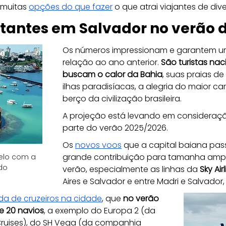
 muitas 
opções do que fazer
 o que atrai viajantes de div
sitantes em Salvador no verão d
Os números impressionam e garantem um
relação ao ano anterior. 
São turistas nac
buscam o calor da Bahia
, suas praias de
ilhas paradisíacas, a alegria do maior c
berço da civilização brasileira.
A projeção está levando em consideraçã
parte do verão 2025/2026. 
Os 
novos voos
 que a capital baiana pa
grande contribuição para tamanha amplia
elo com a 
do
verão, especialmente as linhas da 
Sky Air
Aires e Salvador e entre Madri e Salvador
a de cruzeiros na cidade
, que 
no verão 
e 20 navios
, a exemplo do Europa 2 (da 
uises), do SH Vega (da companhia 