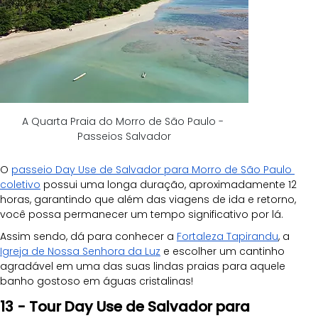
A Quarta Praia do Morro de São Paulo - 
Passeios Salvador
O 
passeio Day Use de Salvador para Morro de São Paulo 
coletivo
 possui uma longa duração, aproximadamente 12 
horas, garantindo que além das viagens de ida e retorno, 
você possa permanecer um tempo significativo por lá.
Assim sendo, dá para conhecer a 
Fortaleza Tapirandu
, a 
Igreja de Nossa Senhora da Luz
 e escolher um cantinho 
agradável em uma das suas lindas praias para aquele 
banho gostoso em águas cristalinas!
13 - Tour Day Use de Salvador para 