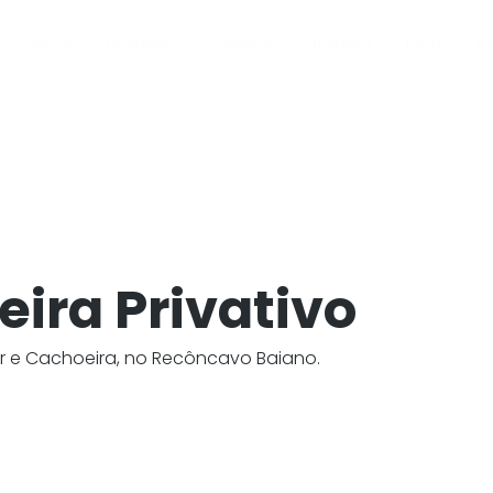
Home
Destinos
Passeios
Transfer
Blog
A 
ira Privativo
dor e Cachoeira, no Recôncavo Baiano.