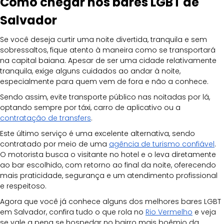
Como chegar nos bares LGBT de 
Salvador
Se você deseja curtir uma noite divertida, tranquila e sem 
sobressaltos, fique atento à maneira como se transportará 
na capital baiana. Apesar de ser uma cidade relativamente 
tranquila, exige alguns cuidados ao andar à noite, 
especialmente para quem vem de fora e não a conhece. 
Sendo assim, evite transporte público nas noitadas por lá, 
optando sempre por táxi, carro de aplicativo ou a 
contratação de transfers
. 
Este último serviço é uma excelente alternativa, sendo 
contratado por meio de uma 
agência de turismo confiável
. 
O motorista busca o visitante no hotel e o leva diretamente 
ao bar escolhido, com retorno ao final da noite, oferecendo 
mais praticidade, segurança e um atendimento profissional 
e respeitoso.
Agora que você já conhece alguns dos melhores bares LGBT 
em Salvador, confira tudo o que rola no 
Rio Vermelho
 e veja 
se vale a pena se hospedar no bairro mais boêmio da 