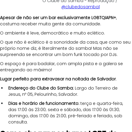
O Clube do Samba - Reprodução / 
@clubedosamba1
Apesar de não ser um bar exclusivamente LGBTQIAPN+
, 
costuma receber muita gente da comunidade. 
O ambiente é leve, democrático e muito eclético. 
O que não é eclético é a sonoridade da casa, que como seu 
próprio nome diz, é literalmente do samba! Mas não se 
surpreenda se encontrar um bom funk tocado por DJs. 
O espaço é para badalar, com ampla pista e a galera se 
entregando ao máximo! 
Lugar perfeito para extravasar na noitada de Salvador
.
Endereço do Clube do Samba:
 Largo do Terreiro de 
Jesus, nº 05, Pelourinho, Salvador.
Dias e horário de funcionamento:
 terça e quarta-feira, 
das 17:00 às 23:00; sexta e sábado, das 17:00 às 01:30; 
domingo, das 17:00 às 21:00; pré-feriado e feriado, sob 
consulta.