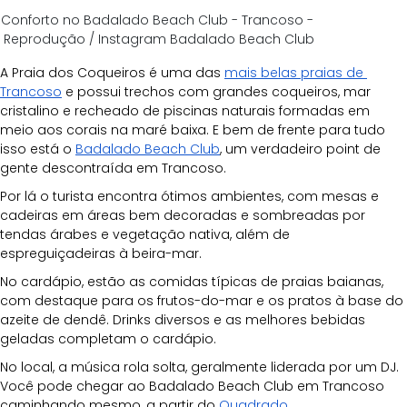
Conforto no Badalado Beach Club - Trancoso - 
Reprodução / Instagram Badalado Beach Club
A Praia dos Coqueiros é uma das 
mais belas praias de 
Trancoso
 e possui trechos com grandes coqueiros, mar 
cristalino e recheado de piscinas naturais formadas em 
meio aos corais na maré baixa. E bem de frente para tudo 
isso está o 
Badalado Beach Club
, um verdadeiro point de 
gente descontraída em Trancoso.
Por lá o turista encontra ótimos ambientes, com mesas e 
cadeiras em áreas bem decoradas e sombreadas por 
tendas árabes e vegetação nativa, além de 
espreguiçadeiras à beira-mar.
No cardápio, estão as comidas típicas de praias baianas, 
com destaque para os frutos-do-mar e os pratos à base do 
azeite de dendê. Drinks diversos e as melhores bebidas 
geladas completam o cardápio.
No local, a música rola solta, geralmente liderada por um DJ. 
Você pode chegar ao Badalado Beach Club em Trancoso 
caminhando mesmo, a partir do 
Quadrado
.