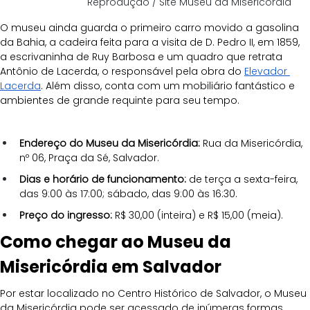
Reprodução / Site Museu da Misericórdia
O museu ainda guarda o primeiro carro movido a gasolina 
da Bahia, a cadeira feita para a visita de D. Pedro II, em 1859, 
a escrivaninha de Ruy Barbosa e um quadro que retrata 
Antônio de Lacerda, o responsável pela obra do 
Elevador 
Lacerda
. Além disso, conta com um mobiliário fantástico e 
ambientes de grande requinte para seu tempo.
Endereço do Museu da Misericórdia:
 Rua da Misericórdia, 
nº 06, Praça da Sé, Salvador.
Dias e horário de funcionamento:
 de terça a sexta-feira, 
das 9:00 às 17:00; sábado, das 9:00 às 16:30.
Preço do ingresso:
 R$ 30,00 (inteira) e R$ 15,00 (meia).
Como chegar ao Museu da 
Misericórdia em Salvador
Por estar localizado no Centro Histórico de Salvador, o Museu 
da Misericórdia pode ser acessado de inúmeras formas.