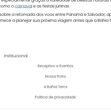
, especialmente graças à variedade de belezas naturais 
 como o 
carnaval
 e as festas juninas.
sobre a retomada dos voos entre Panamá e Salvador, ap
omece a planejar sua próxima viagem antes que a Bahia f
Institucional
Receptivo e Eventos
Nossa frota
A Bahia Terra
Politica de privacidade