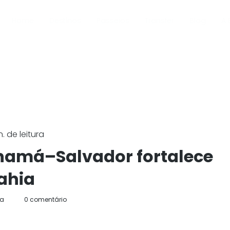
Home
Destinos
Passeios
Transfer
Blog
A 
. de leitura
namá–Salvador fortalece
ahia
da
0 comentário