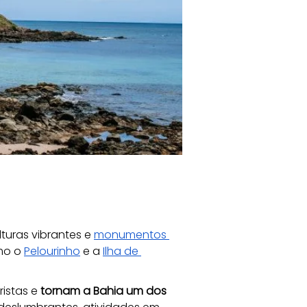
turas vibrantes e 
monumentos 
mo o 
Pelourinho
 e a 
Ilha de 
istas e 
tornam a Bahia um dos 