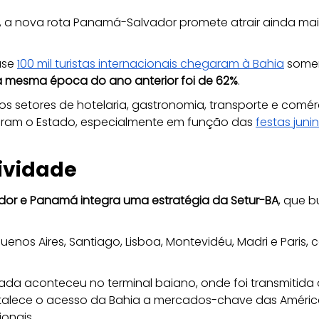
a, a nova rota Panamá-Salvador promete atrair ainda mais
se 
100 mil turistas internacionais chegaram à Bahia
 some
à mesma época do ano anterior foi de 62%
.
s setores de hotelaria, gastronomia, transporte e comérc
sitaram o Estado, especialmente em função das 
festas juni
tividade
dor e Panamá integra uma estratégia da Setur-BA
, que 
Buenos Aires, Santiago, Lisboa, Montevidéu, Madri e Pari
ada aconteceu no terminal baiano, onde foi transmitida
talece o acesso da Bahia a mercados-chave das Améric
onais.