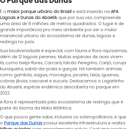
O Parque das Dunas
É o 
maior parque urbano do Brasil
 e está inserido na 
APA 
Lagoas e Dunas do Abaeté
, que por sua vez, compreende 
uma área de 6 milhões de metros quadrados. O lugar é de 
grande importância pro meio ambiente por ser o maior 
manancial urbano do ecossistema de dunas, lagoas e 
restinga no país.
Sua biodiversidade é especial, com fauna e flora riquíssimas, 
além de 12 lagoas perenes. Muitas espécies de aves vivem 
lá, como beija-flores, Carcará, falcão Peregrino, Carijó, coruja 
buraqueira, sabiá-da-praia e garças. Há também animais 
como gambás, saguis, morcegos, jacarés, teiús, iguanas, 
cobras jiboia, cascavel e sucuris. Destacamos o Lagartinho 
do Abaeté, espécie endêmica descoberta no parque em 
2022.
A flora é representada pelo ecossistema de restinga, que é 
parte do bioma da Mata Atlântica. 
O que pouca gente sabe, inclusive os soteropolitanos, é que 
o 
Parque das Dunas
 possui excelente infraestrutura e realiza 