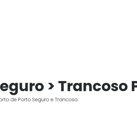
Home
Destinos
Passeios
Transfer
Blog
A 
eguro > Trancoso P
porto de Porto Seguro e Trancoso.