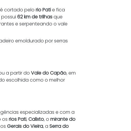
, é cortado pelo 
rio Pati
 e fica 
 possui 
62 km de trilhas
 que 
irantes e serpenteando o vale 
ladeiro emoldurado por serras 
u a partir do 
Vale do Capão
, em 
 sido escolhida como o melhor 
 agências especializadas e com a 
 os 
rios Pati
, 
Calixto
, o 
mirante do 
 os 
Gerais do Vieira
, a 
Serra do 