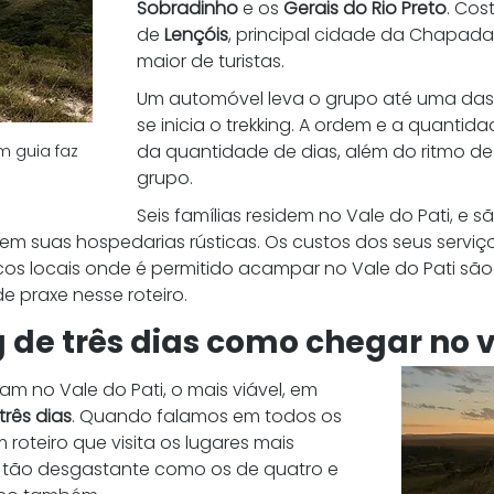
Sobradinho
 e os 
Gerais do Rio Preto
. Cos
de 
Lençóis
, principal cidade da Chapad
maior de turistas. 
Um automóvel leva o grupo até uma das 
se inicia o trekking. A ordem e a quantid
da quantidade de dias, além do ritmo de
m guia faz 
grupo. 
Seis famílias residem no Vale do Pati, e s
 em suas hospedarias rústicas. Os custos dos seus serviç
icos locais onde é permitido acampar no Vale do Pati são
 praxe nesse roteiro. 
 de três dias como chegar no v
am no Vale do Pati, o mais viável, em 
 três dias
. Quando falamos em todos os 
roteiro que visita os lugares mais 
o tão desgastante como os de quatro e 