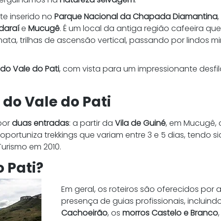
e inserido no 
Parque Nacional da Chapada Diamantina
daraí
 e 
Mucugê
. É um local da antiga região cafeeira que
ta, trilhas de ascensão vertical, passando por lindos m
 do Vale do Pati
, com vista para um impressionante desfi
 do Vale do Pati
por 
duas entradas
: a partir da 
Vila de Guiné
, em Mucugê, o
e oportuniza trekkings que variam entre 3 e 5 dias, tendo
 Turismo em 2010.
 Pati?
Em geral, os roteiros são oferecidos por
presença de guias profissionais, incluindo
Cachoeirão
, os 
morros Castelo e Branco
,