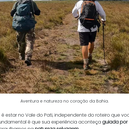
Aventura e natureza no coração da Bahia.
é estar no Vale do Pati, independente do roteiro que voc
 fundamental é que sua experiência aconteça 
guiada por 
ergulhamos na 
natureza selvagem
.