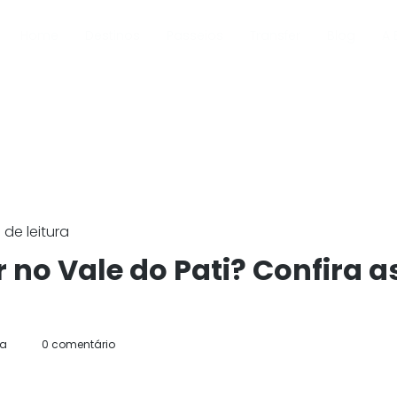
Home
Destinos
Passeios
Transfer
Blog
A 
 de leitura
no Vale do Pati? Confira a
da
0 comentário