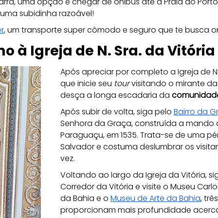
Barra, uma opção é chegar de ônibus até a Praia do Porto
é uma subidinha razoável!
r
, um transporte super cômodo e seguro que te busca o
o à Igreja de N. Sra. da Vitória
Após apreciar por completo a Igreja de N
que inicie seu 
tour
 visitando o 
mirante da
desça a longa escadaria da
 comunidade
Após subir de volta, siga pelo 
Bairro da G
Senhora da Graça, construída a mando 
Paraguaçu, em 1535. Trata-se de uma péro
Salvador e costuma deslumbrar os visita
vez.
Voltando ao largo da Igreja da Vitória, 
Corredor da Vitória e visite o Museu Carl
da Bahia e o 
Museu de Arte da Bahia
, tr
proporcionam mais profundidade acerca 