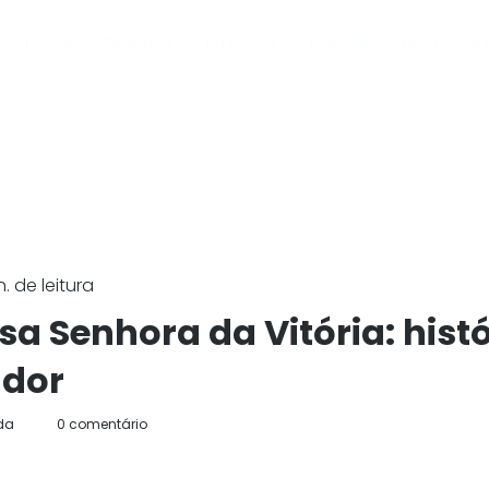
Home
Destinos
Passeios
Transfer
Blog
A 
. de leitura
sa Senhora da Vitória: hist
ador
ida
0 comentário