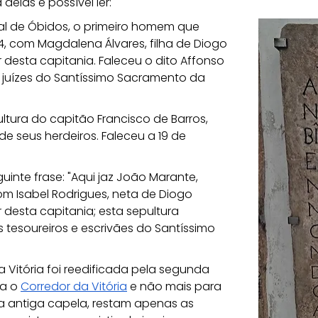
delas é possível ler:
ral de Óbidos, o primeiro homem que 
4, com Magdalena Álvares, filha de Diogo 
 desta capitania. Faleceu o dito Affonso 
s juízes do Santíssimo Sacramento da 
ultura do capitão Francisco de Barros, 
e seus herdeiros. Faleceu a 19 de 
uinte frase: "Aqui jaz João Marante, 
m Isabel Rodrigues, neta de Diogo 
 desta capitania; esta sepultura 
 tesoureiros e escrivães do Santíssimo 
a Vitória foi reedificada pela segunda 
a o 
Corredor da Vitória
 e não mais para 
Da antiga capela, restam apenas as 