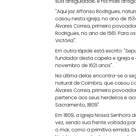
sua antiguidade, e na mais antiga 
"Aqui jaz Affonso Rodrigues, natu
casou nesta igreja, no ano de 153
Álvares Correa, primeiro povoador
Rodrigues, no ano de 1561. Para o
Victória". 
Em outra lápide está escrito: "Sep
fundador desta capela e igreja e d
novembro de 1621 anos". 
Na última delas encontra-se a seg
natural de Coimbra, que casou co
Álvares Correa, primeiro povoador
pertence aos seus herdeiros e aos
Sacramento, 1809".
Em 1809, a Igreja Nossa Senhora d
vez, sendo sua frente voltada par
o mar, como a primitiva ermida. 