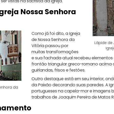
r vistas na sacristia da igreja.
Igreja Nossa Senhora 
Como já foi dito, a Igreja 
de Nossa Senhora da 
Lápide de 
Vitória passou por 
Igre
muitas transformações 
e sua fachada atual recebeu elementos 
frontão triangular greco-romano acima 
guirlandas, frisos e festões.
Outro destaque está em seu interior, ond
da Paixão decorando suas paredes. A Igr
Senhora da 
portugueses na capela-mor e imagens bar
trabalhos de Joaquim Pereira de Matos R
onamento