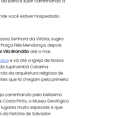
 da Barra e subir caminhando a 
nde você estiver hospedado.
ossa Senhora da Vitória, sugiro 
 Praça Félix Mendonça, depois 
 Vila Brandão
 até o mar. 
raça
 e vá até a Igreja de Nossa 
da tupinambá Catarina 
la da arquitetura religiosa de 
ntes que lá chegam pela primeira 
siga caminhando pelo belíssimo 
os Costa Pinto, o Museu Geológico 
ês lugares muito especiais e que 
da história de Salvador.