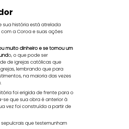
dor
 sua história está atrelada 
do com a Coroa e suas ações 
 muito dinheiro e se tornou um 
mund
o, o que pode ser 
e de igrejas católicas que 
grejas, lembrando que para 
stimentos, na maioria das vezes 
.
ória foi erigida de frente para o 
a-se que sua obra é anterior à 
a vez foi construída a partir de 
es sepulcrais que testemunham 