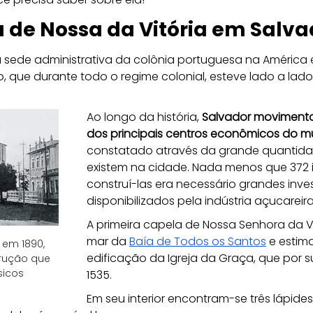
a de Nossa da Vitória em Salva
 a sede administrativa da colônia portuguesa na América e
o, que durante todo o regime colonial, esteve lado a la
Ao longo da história, 
Salvador movimentou
dos principais centros econômicos do 
constatado através da grande quantidad
existem na cidade. Nada menos que 372 i
construí-las era necessário grandes inve
disponibilizados pela indústria açucareira
A primeira capela de Nossa Senhora da Vit
mar da 
Baía de Todos os Santos
 e estim
 em 1890, 
edificação da Igreja da Graça, que por su
rução que 
sicos
1535.
Em seu interior encontram-se três lápid