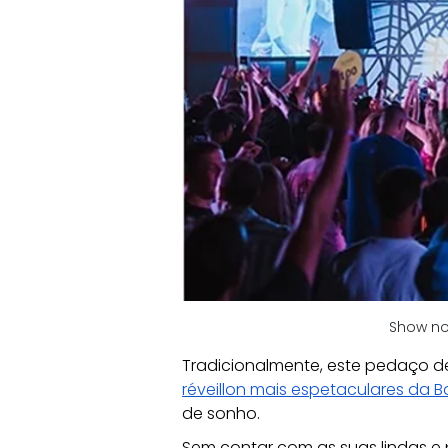
Show no 
Tradicionalmente, este pedaço de
réveillon mais espetaculares da B
de sonho. 
Sem contar com as suas lindas e p