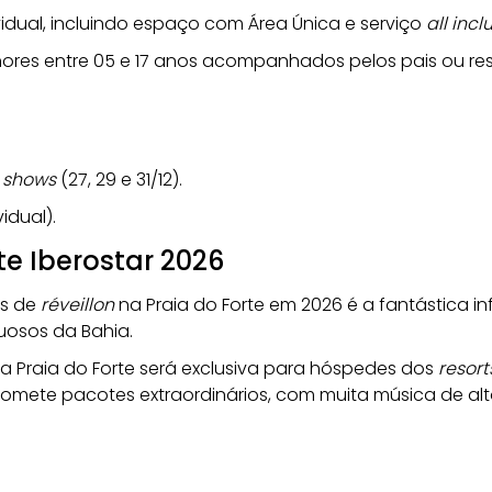
ividual, incluindo espaço com Área Única e serviço 
all incl
ores entre 05 e 17 anos acompanhados pelos pais ou res
 
shows
 (27, 29 e 31/12).
vidual).
te Iberostar 2026
s de 
réveillon
 na Praia do Forte em 2026 é a fantástica i
uosos da Bahia. 
 Praia do Forte
será exclusiva para hóspedes dos 
resort
romete pacotes extraordinários, com muita música de alto 