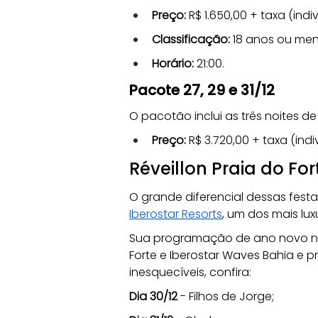
Preço:
 R$ 1.650,00 + taxa (ind
Classificação:
 18 anos ou men
Horário:
 21:00.
Pacote 27, 29 e 31/12
O pacotão inclui as três noites de
Preço:
 R$ 3.720,00 + taxa (indi
Réveillon Praia do For
O grande diferencial dessas festa
Iberostar Resorts
, um dos mais lux
Sua programação de ano novo na
Forte e Iberostar Waves Bahia e p
inesquecíveis, confira:
Dia 30/12 
- Filhos de Jorge;