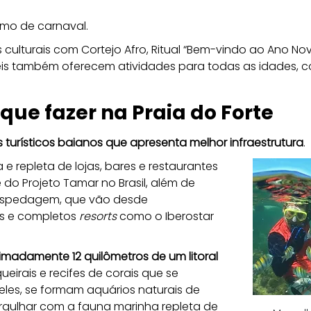
ritmo de carnaval.
culturais com Cortejo Afro, Ritual “Bem-vindo ao Ano No
téis também oferecem atividades para todas as idades, 
 que fazer na Praia do Forte
s turísticos baianos que apresenta melhor infraestrutura
. 
 repleta de lojas, bares e restaurantes 
e do Projeto Tamar no Brasil, além de 
ospedagem, que vão desde
s e completos 
resorts 
como o Iberostar 
imadamente 12 quilômetros de um litoral 
eirais e recifes de corais que se 
eles, se formam aquários naturais de 
rgulhar com a fauna marinha repleta de 