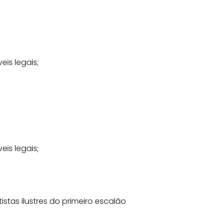
is legais;
is legais;
stas ilustres do primeiro escalão 