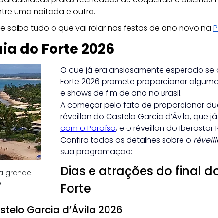
tre uma noitada e outra.
e saiba tudo o que vai rolar nas festas de ano novo na
P
ia do Forte 2026
O que já era ansiosamente esperado se co
Forte 2026 promete proporcionar alguma
e shows de fim de ano no Brasil. 
A começar pelo fato de proporcionar du
réveillon do Castelo Garcia d’Ávila, que j
com o Paraíso
, e o réveillon do Iberostar 
Confira todos os detalhes sobre o 
réveil
sua programação:
Dias e atrações do final d
a grande 
5
Forte
astelo Garcia d’Ávila 2026