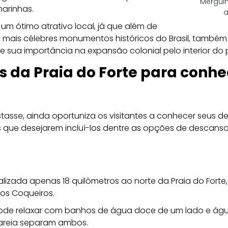
Mergulh
marinhas.
a
 um ótimo atrativo local, já que além de 
s mais célebres monumentos históricos do Brasil, també
re sua importância na expansão colonial pelo interior do 
 da Praia do Forte para conhec
asse, ainda oportuniza os visitantes a conhecer seus des
 que desejarem incluí-los dentre as opções de descanso 
calizada apenas 18 quilômetros ao norte da Praia do Fort
os Coqueiros. 
ode relaxar com banhos de água doce de um lado e águ
areia separam ambos.