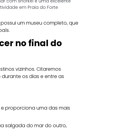
ar com snorkel é uma excelente 
tividade em Praia do Forte
m possui um museu completo, que 
país.
er no final do 
tinos vizinhos. Citaremos 
durante os dias e entre as 
e, e proporciona uma das mais 
a salgada do mar do outro, 