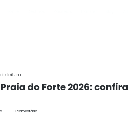
Home
Destinos
Passeios
Transfer
Blog
A 
de leitura
Praia do Forte 2026: confir
da
0 comentário