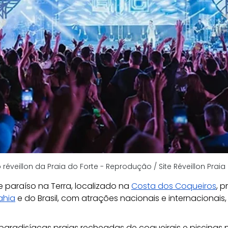
réveillon da Praia do Forte - Reprodução / Site Réveillon Praia
 paraíso na Terra, localizado na
Costa dos Coqueiros
, 
ahia
 e do Brasil, com atrações nacionais e internacionais
aradisíacas praias recheadas de coqueirais e piscinas nat