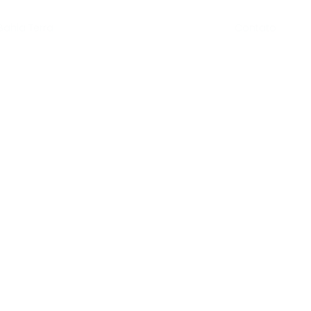
Contato
Bahia Terra
a