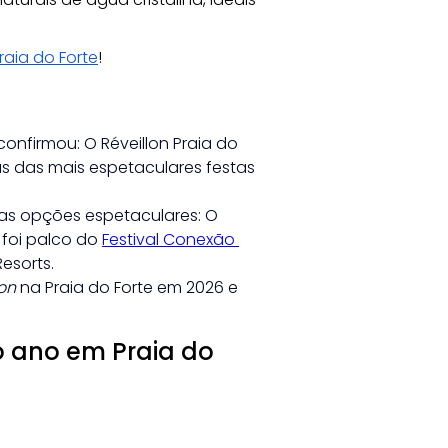
raia do Forte
!
nfirmou: O Réveillon Praia do 
s das mais espetaculares festas 
as opções espetaculares: O 
á foi palco do
Festival Conexão 
Resorts.
lon
 na Praia do Forte em 2026 e 
o ano em Praia do 