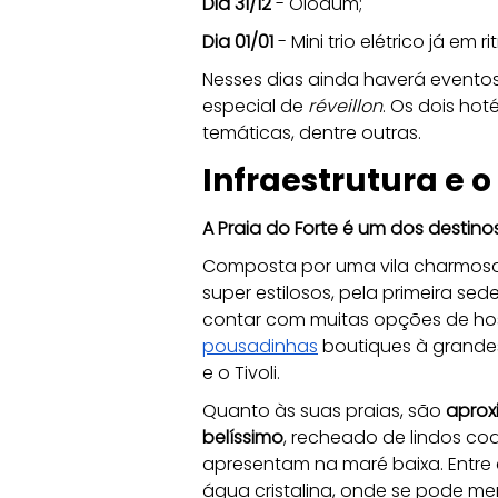
Dia 31/12 
- Olodum;
Dia 01/01 
- Mini trio elétrico já em 
Nesses dias ainda haverá eventos 
especial de 
réveillon
. Os dois ho
temáticas, dentre outras.
Infraestrutura e o
A Praia do Forte é um dos destino
Composta por uma vila charmosa e
super estilosos, pela primeira sed
contar com muitas opções de h
pousadinhas
 boutiques à grande
e o Tivoli.
Quanto às suas praias, são
 aprox
belíssimo
, recheado de lindos coqu
apresentam na maré baixa. Entre 
água cristalina, onde se pode me