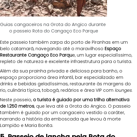
Guias cangaceiros na Grota do Angico durante 
o passeio Rota do Cangaço Eco Parque
Este passeio também zarpa do porto de Piranhas em um 
belo catamarã, navegando até o maravilhoso 
Espaço 
Restaurante Cangaço Eco Parqu
e, um lugar especialíssimo, 
repleto de natureza e excelente infraestrutura para o turista. 
Além da sua prainha privada e deliciosa para banho, o 
espaço proporciona área infantil, bar especializado em 
drinks e bebidas geladíssimas, restaurante às margens do 
rio, culinária típica, tobogã, redários e área VIP com 
lounges
.
Neste passeio, 
o turista é guiado por uma trilha alternativa 
de 1.250 metros
, que leva até a Grota do Angico. O passeio 
também é guiado por um cangaceiro vestido a caráter, 
narrando a história da emboscada que levou à morte 
Lampião e Maria Bonita.
5. Passeio de lancha pela Rota do 