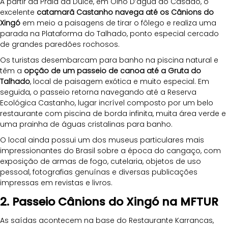
A partir da Praia da Dulce, em Olho D’água do Casado, o 
excelente 
catamarã Castanho navega até os Cânions do 
Xingó
 em meio a paisagens de tirar o fôlego e realiza uma 
parada na Plataforma do Talhado, ponto especial cercado 
de grandes paredões rochosos. 
Os turistas desembarcam para banho na piscina natural e 
têm a 
opção de um passeio de canoa até a Gruta do 
Talhado
, local de paisagem exótica e muito especial. Em 
seguida, o passeio retorna navegando até a Reserva 
Ecológica Castanho, lugar incrível composto por um belo 
restaurante com piscina de borda infinita, muita área verde e 
uma prainha de águas cristalinas para banho.
O local ainda possui um dos museus particulares mais 
impressionantes do Brasil sobre a época do cangaço, com 
exposição de armas de fogo, cutelaria, objetos de uso 
pessoal, fotografias genuínas e diversas publicações 
impressas em revistas e livros.
2. Passeio Cânions do Xingó na MFTUR
As saídas acontecem na base do Restaurante Karrancas, 