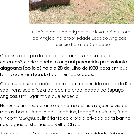
O início da trilha original que leva até a Grota 
do Angico, na propriedade Espaço Angicos - 
Passeio Rota do Cangaço
O passeio zarpa do porto de Piranhas em um belo 
catamarã, e refaz o
 roteiro original percorrido pela volante 
alagoana (polícia) no dia 28 de julho de 1938
, data em que 
Lampião e seu bando foram emboscados. 
O percurso se dá após a barragem no sentido da foz do Rio 
São Francisco e faz a parada na propriedade do 
Espaço 
Angicos
, um lugar mais que especial. 
Ele reúne um restaurante com amplas instalações e vistas 
maravilhosas, área infantil, redários, tobogã aquático, área 
VIP com 
lounges
, culinária típica e praia privada para banho 
nas águas cristalinas do Velho Chico.
A propriedade Angicos possui uma peculiaridade: foi por 