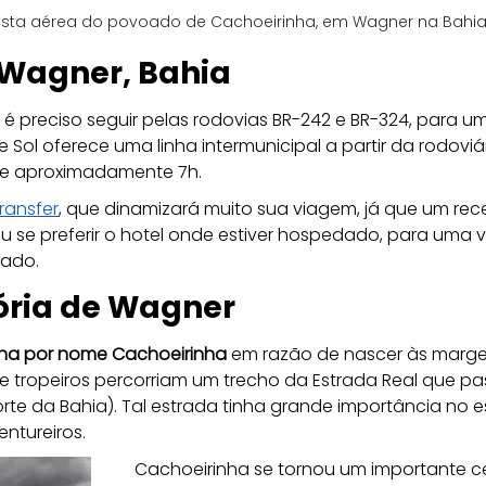
ista aérea do povoado de Cachoeirinha, em Wagner na Bahi
Wagner, Bahia
 é preciso seguir pelas rodovias BR-242 e BR-324, para
Sol oferece uma linha intermunicipal a partir da rodoviá
de aproximadamente 7h. 
ransfer
, que dinamizará muito sua viagem, já que um rece
ou se preferir o hotel onde estiver hospedado, para uma 
zado.
ória de Wagner
nha por nome Cachoeirinha
 em razão de nascer às margen
tropeiros percorriam um trecho da Estrada Real que passa
orte da Bahia). Tal estrada tinha grande importância no 
ntureiros.
Cachoeirinha se tornou um importante cent