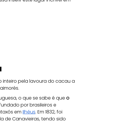
a
 inteiro pela lavoura do cacau a 
 aimorés. 
guesa, o que se sabe é que 
o 
 fundado por brasileiros e 
taxós em 
Ilhéus
. Em 1832, foi 
la de Canavieiras, tendo sido 