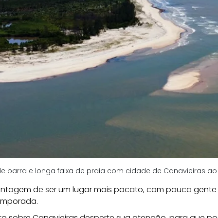
e barra e longa faixa de praia com cidade de Canavieiras ao
vantagem de ser um lugar mais pacato, com pouca gente 
emporada. 
 sobre Canavieiras desperte sua atenção, para que possa 