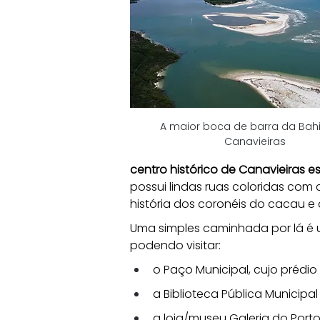
A maior boca de barra da Bah
Canavieiras
centro histórico de Canavieiras e
possui lindas ruas coloridas com
história dos coronéis do cacau e do
Uma simples caminhada por lá é 
podendo visitar:
o Paço Municipal, cujo prédio 
a Biblioteca Pública Municipa
a loja/museu Galeria do Port