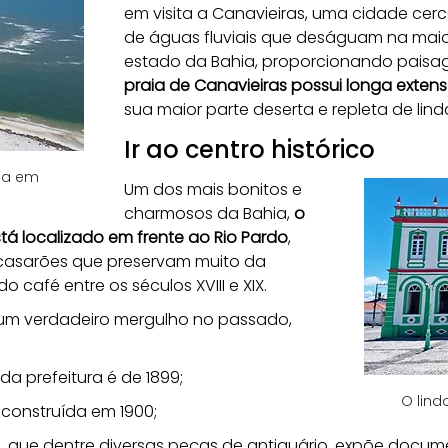
em visita a Canavieiras, uma cidade cer
de águas fluviais que deságuam na maio
estado da Bahia, proporcionando paisage
praia de Canavieiras possui longa extens
sua maior parte deserta e repleta de lin
Ir ao centro histórico
ia em 
Um dos mais bonitos e 
charmosos da Bahia, 
o 
stá localizado em frente ao Rio Pardo
, 
 casarões que preservam muito da 
 café entre os séculos XVIII e XIX. 
um verdadeiro mergulho no passado, 
da prefeitura é de 1899;
O lind
l construída em 1900;
o, que dentre diversas peças de antiquário, expõe docu