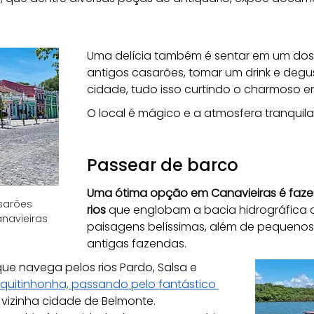
Uma delícia também é sentar em um dos
antigos casarões, tomar um drink e deg
cidade, tudo isso curtindo o charmoso e
O local é mágico e a atmosfera tranquila
Passear de barco
Uma ótima opção em Canavieiras é fazer
sarões 
rios
 que englobam a bacia hidrográfica 
anavieiras
paisagens belíssimas, além de pequeno
antigas fazendas. 
e navega pelos rios Pardo, Salsa e 
equitinhonha, passando pelo fantástico 
vizinha cidade de Belmonte. 