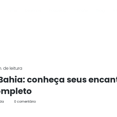
Home
Destinos
Passeios
Transfer
Blog
A 
 de leitura
Bahia: conheça seus encan
ompleto
ida
0 comentário