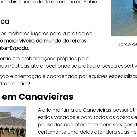
ma histórica cidade do cacau na Bahia 
ica
s melhores lugares para a prática da 
o maior viveiro do mundo do rei dos 
Barco de
Peixe-Espada
.
verão em embarcações próprias para 
as náuticas até o local onde se pratica a pesca esportiv
ção e orientação é coordenado por equipes especializ
raordinária!
 em Canavieiras
A orla marítima de Canavieiras possui 
estilos variados e para todos os gostos 
pousadas que oferecem bons serviços de
certamente uma delas atenderá suas ne