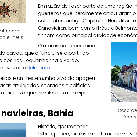
Em razão de fazer parte de uma região i
guerreiros que literalmente aniquilaram
colonial na antiga Capitania Hereditária 
Canavieiras, bem como Ilhéus e Belmonte,
640, com 
tinham como principal atividade econômi
a e Ilhéus
O marasmo econômico 
o cacau, que difundiu-se a partir do 
le dos rios Jequitinhonha e Pardo, 
navieiras e 
Belmonte
.
vieiras é um testemunho vivo do apogeu 
sas azulejadas, sobrados e edifícios 
a riqueza que circulou no município 
Casarões
navieiras, Bahia
época
História, gastronomia, 
trilhas, pesca, praias e muita natureza sã