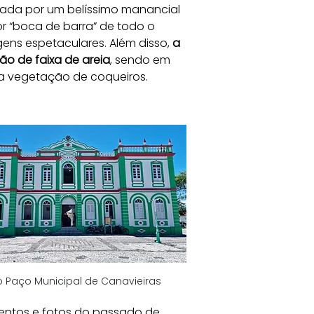
cada por um belíssimo manancial 
r “boca de barra” de todo o 
ns espetaculares. Além disso, 
a 
ão de faixa de areia
, sendo em 
da vegetação de coqueiros. 
o Paço Municipal de Canavieiras
mentos e fotos do passado de 