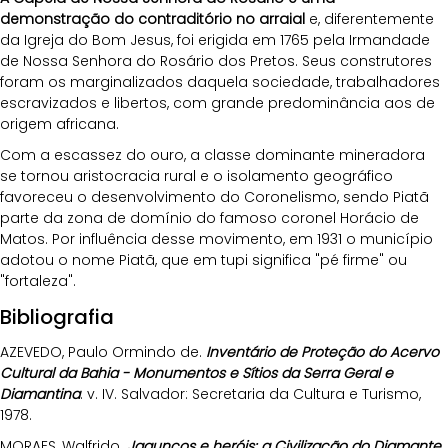
demonstração do contraditório no arraial
 e, diferentemente 
da Igreja do Bom Jesus, foi erigida em 1765 pela Irmandade 
de Nossa Senhora do Rosário dos Pretos. Seus construtores 
foram os marginalizados daquela sociedade, trabalhadores 
escravizados e libertos, com grande predominância aos de 
origem africana.
Com a escassez do ouro, a classe dominante mineradora 
se tornou aristocracia rural e o isolamento geográfico 
favoreceu o desenvolvimento do Coronelismo, sendo Piatã 
parte da zona de domínio do famoso coronel Horácio de 
Matos. Por influência desse movimento, em 1931 o município 
adotou o nome Piatã, que em tupi significa "pé firme" ou 
"fortaleza".
Bibliografia
AZEVEDO, Paulo Ormindo de. 
Inventário de Proteção do Acervo 
Cultural da Bahia - Monumentos e Sítios da Serra Geral e 
Diamantina
. v. IV. Salvador: Secretaria da Cultura e Turismo, 
1978.
MORAES, Walfrido. 
Jagunços e heróis: a Civilização do Diamante 