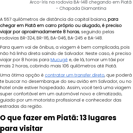
Arco-íris na rodovia BA-148 chegando em Piatã 
- Chapada Diamantina
A 557 quilômetros de distância da capital baiana, 
para 
chegar em Piatã em carro próprio ou alugado, é preciso 
viajar por aproximadamente 8 horas
, seguindo pelas 
rodovias BR-324, BR-116, BA-046, BA-245 e BA-148.
Para quem vai de ônibus, a viagem é bem complicada, pois 
não há linha direta saindo de Salvador. Neste caso, é preciso 
viajar por 8 horas para
Mucugê
 e, de lá, tomar um táxi por 
mais 2 horas, cobrindo mais 106 quilômetros até Piatã.
Uma ótima opção é
contratar um transfer direto
, que poderá 
te buscar no desembarque do seu avião em Salvador, ou no 
hotel onde estiver hospedado. Assim, você terá uma viagem 
super confortável em um automóvel novo e climatizado, 
guiado por um motorista profissional e conhecedor das 
estradas da região.
O que fazer em Piatã: 13 lugares 
para visitar