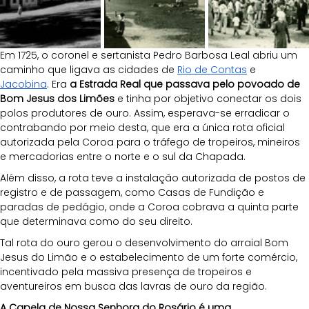
Em 1725, o coronel e sertanista Pedro Barbosa Leal abriu um 
caminho que ligava as cidades de
Rio de Contas
 e 
Jacobina
. Era
 a Estrada Real que passava pelo povoado de 
Bom Jesus dos Limões
 e tinha por objetivo conectar os dois 
polos produtores de ouro. Assim, esperava-se erradicar o 
contrabando por meio desta, que era a única rota oficial 
autorizada pela Coroa para o tráfego de tropeiros, mineiros 
e mercadorias entre o norte e o sul da Chapada.
Além disso, a rota teve a instalação autorizada de postos de 
registro e de passagem, como Casas de Fundição e 
paradas de pedágio, onde a Coroa cobrava a quinta parte 
que determinava como do seu direito. 
Tal rota do ouro gerou o desenvolvimento do arraial Bom 
Jesus do Limão e o estabelecimento de um forte comércio, 
incentivado pela massiva presença de tropeiros e 
aventureiros em busca das lavras de ouro da região.
A Capela de Nossa Senhora do Rosário é uma 