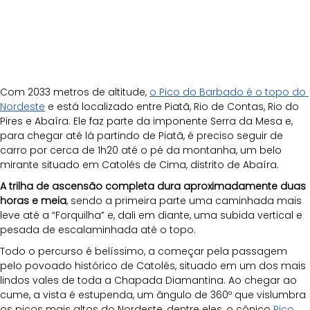
Com 2033 metros de altitude, 
o Pico do Barbado é o topo do 
Nordeste
 e está localizado entre Piatã, Rio de Contas, Rio do 
Pires e Abaíra. Ele faz parte da imponente Serra da Mesa e, 
para chegar até lá partindo de Piatã, é preciso seguir de 
carro por cerca de 1h20 até o pé da montanha, um belo 
mirante situado em Catolés de Cima, distrito de Abaíra.
A trilha de ascensão completa dura aproximadamente duas 
horas e meia
, sendo a primeira parte uma caminhada mais 
leve até a “Forquilha” e, dali em diante, uma subida vertical e 
pesada de escalaminhada até o topo. 
Todo o percurso é belíssimo, a começar pela passagem 
pelo povoado histórico de Catolés, situado em um dos mais 
lindos vales de toda a Chapada Diamantina. Ao chegar ao 
cume, a vista é estupenda, um ângulo de
360º que vislumbra 
os picos mais altos do Nordeste, dentre eles, o cônico
Pico 