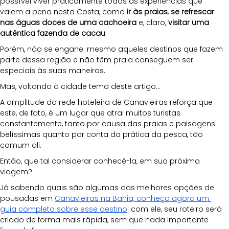
possível viver praticamente todas as experiências que 
valem a pena nesta Costa, como 
ir às praias
, 
se refrescar 
nas águas doces de uma cachoeira
 e, claro, 
visitar uma 
autêntica fazenda de cacau
.
Porém, não se engane: mesmo aqueles destinos que fazem 
parte dessa região e não têm praia conseguem ser 
especiais às suas maneiras.
Mas, voltando à cidade tema deste artigo...
A amplitude da rede hoteleira de Canavieiras reforça que 
este, de fato, é um lugar que atrai muitos turistas 
constantemente, tanto por causa das praias e paisagens 
belíssimas quanto por conta da prática da pesca, tão 
comum ali.
Então, que tal considerar conhecê-la, em sua próxima 
viagem?
Já sabendo quais são algumas das melhores opções de 
pousadas em 
Canavieiras na Bahia, conheça agora um 
guia completo sobre esse destino
: com ele, seu roteiro será 
criado de forma mais rápida, sem que nada importante 