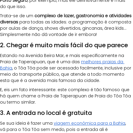
Porto Seguro
, por exemplo, mas ele definitivamente é mais 
do que isso.
Trata-se de um 
complexo de lazer, gastronomia e atividades 
diversas
 para todas as idades: a programação é composta 
por aulas de dança, shows divertidos, gincanas, área kids... 
Simplesmente não dá vontade de ir embora!
2. Chegar é muito mais fácil do que parece
Estando na Avenida Beira Mar, e mais especificamente na 
Praia de Taperapuan, que é uma das
melhores praias da 
Bahia
, o Tôa Tôa pode ser acessado facilmente, inclusive por 
meio do transporte público, que atende a todo momento 
esta que é a avenida mais famosa da cidade.
E, eis um fato interessante: este complexo é tão famoso que 
há quem chame a Praia de Taperapuan de Praia do Tôa Tôa 
ou termo similar.
3. A entrada no local é gratuita
Se sua ideia é fazer uma
viagem econômica para a Bahia
, 
vá para o Tôa Tôa sem medo, pois a entrada ali é 