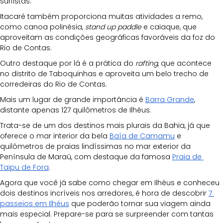
surfistas. 
Itacaré também proporciona muitas atividades a remo, 
como canoa polinésia, 
stand up paddle
 e caiaque, que 
aproveitam as condições geográficas favoráveis da foz do 
Rio de Contas. 
Outro destaque por lá é a prática do 
rafting
, que acontece 
no distrito de Taboquinhas e aproveita um belo trecho de 
corredeiras do Rio de Contas. 
Mais um lugar de grande importância é 
Barra Grande
, 
distante apenas 127 quilômetros de Ilhéus. 
Trata-se de um dos destinos mais plurais da Bahia, já que 
oferece o mar interior da bela 
Baía de Camamu
 e 
quilômetros de praias lindíssimas no mar exterior da 
Península de Maraú, com destaque da famosa 
Praia de 
Taipu de Fora
.
Agora que você já sabe como chegar em Ilhéus e conheceu 
dois destinos incríveis nos arredores, é hora de descobrir 
7 
passeios em Ilhéus
 que poderão tornar sua viagem ainda 
mais especial. Prepare-se para se surpreender com tantas 