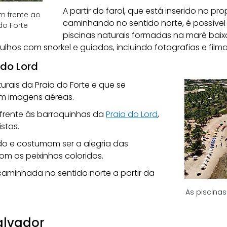
A partir do farol, que está inserido na pr
m frente ao 
caminhando no sentido norte, é possível
do Forte
piscinas naturais formadas na maré baix
ulhos com snorkel e guiados, incluindo fotografias e fi
 do Lord
rais da Praia do Forte e que se 
 imagens aéreas. 
frente às barraquinhas da 
Praia do Lord
, 
stas. 
 e costumam ser a alegria das 
om os peixinhos coloridos.
caminhada no sentido norte a partir da 
As piscinas
Salvador