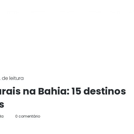
Home
Destinos
Passeios
Transfer
Blog
A 
 de leitura
rais na Bahia: 15 destinos
s
da
0 comentário