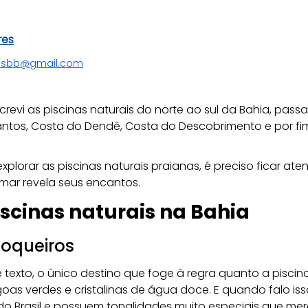
res
resbb@gmail.com
crevi as piscinas naturais do norte ao sul da Bahia, pas
ntos, Costa do Dendê, Costa do Descobrimento e por fim,
lorar as piscinas naturais praianas, é preciso ficar at
mar revela seus encantos.
iscinas naturais na Bahia
Coqueiros
 texto, o único destino que foge à regra quanto a piscin
oas verdes e cristalinas de água doce. E quando falo iss
do Brasil e possuem tonalidades muito especiais que me