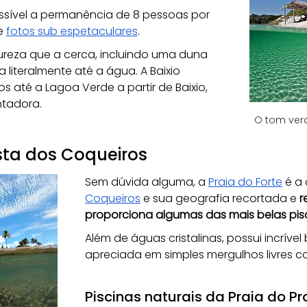
ssível a permanência de 8 pessoas por 
e 
fotos sub espetaculares
. 
reza que a cerca, incluindo uma duna 
literalmente até a água. A Baixio 
 até a Lagoa Verde a partir de Baixio, 
ntadora.
O tom verd
osta dos Coqueiros
Sem dúvida alguma, a 
Praia do Forte
 é a
Coqueiros
 e sua geografia recortada e 
r
proporciona algumas das mais belas pisc
Além de águas cristalinas, possui incríve
apreciada em simples mergulhos livres co
Piscinas naturais da Praia do P