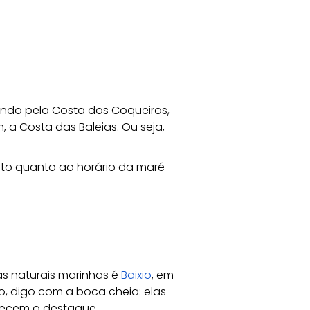
sando pela Costa dos Coqueiros, 
 a Costa das Baleias. Ou seja, 
ento quanto ao horário da maré 
as naturais marinhas é 
Baixio
, em 
o, digo com a boca cheia: elas 
recem o destaque. 