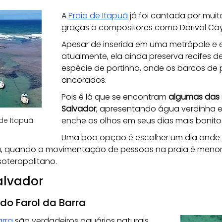
A 
Praia de Itapuã
 já foi cantada por mui
graças a compositores como Dorival Cay
Apesar de inserida em uma metrópole e 
atualmente, ela ainda preserva recifes 
espécie de portinho, onde os barcos de 
ancorados. 
Pois é lá que se encontram 
algumas das m
Salvador
, apresentando água verdinha e
enche os olhos em seus dias mais bonitos
 de Itapuã
Uma boa opção é escolher um dia onde 
 quando a movimentação de pessoas na praia é menor. 
soteropolitano.
Salvador
 do Farol da Barra
arra
 são verdadeiros aquários naturais. 