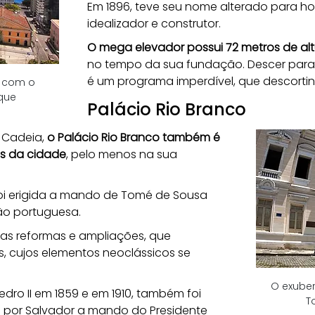
Em 1896, teve seu nome alterado para h
idealizador e construtor.
O mega elevador possui 72 metros de al
no tempo da sua fundação. Descer para
é um programa imperdível, que descortin
 com o 
que
Palácio Rio Branco
Cadeia, 
o Palácio Rio Branco também é 
s da cidade
, pelo menos na sua 
 foi erigida a mando de Tomé de Sousa 
ão portuguesa.
sas reformas e ampliações, que 
, cujos elementos neoclássicos se 
O exuber
edro II em 1859 e em 1910, também foi 
T
 por Salvador a mando do Presidente 