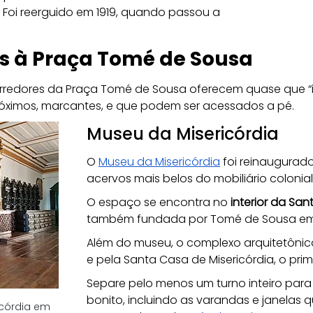
Foi reerguido em 1919, quando passou a 
os à Praça Tomé de Sousa
 arredores da Praça Tomé de Sousa oferecem quase que “inf
ximos, marcantes, e que podem ser acessados a pé.
Museu da Misericórdia
O 
Museu da Misericórdia
 foi reinaugura
acervos mais belos do mobiliário colonial
O espaço se encontra no 
interior da Sa
também fundada por Tomé de Sousa em
Além do museu, o complexo arquitetônico
e pela Santa Casa de Misericórdia, o prime
Separe pelo menos um turno inteiro para vi
bonito, incluindo as varandas e janelas 
icórdia em 