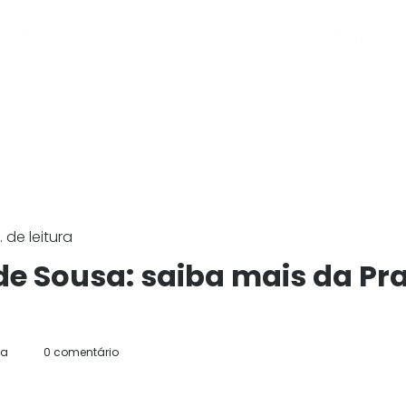
Home
Destinos
Passeios
Transfer
Blog
A 
 de leitura
e Sousa: saiba mais da Pr
da
0 comentário