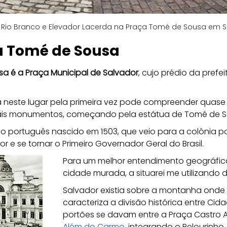
 Rio Branco e Elevador Lacerda na Praça Tomé de Sousa em 
a Tomé de Sousa
a é a Praça Municipal de Salvador
, cujo prédio da prefe
a neste lugar pela primeira vez pode compreender quase 
ais monumentos, começando pela estátua de Tomé de So
algo português nascido em 1503, que veio para a colônia 
r e se tornar o Primeiro Governador Geral do Brasil.
Para um melhor entendimento geográfico
cidade murada, a situarei me utilizando 
Salvador existia sobre a montanha onde 
caracteriza a divisão histórica entre Cida
portões se davam entre a Praça Castro Al
Além do Carmo
, integrando o Pelourinho,