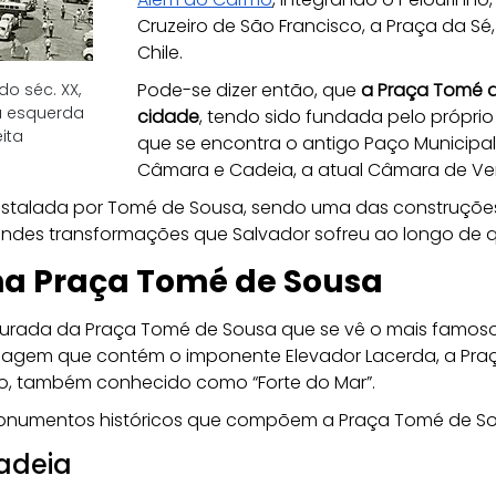
Cruzeiro de São Francisco, a Praça da Sé
Chile.
Pode-se dizer então, que 
a Praça Tomé d
 séc. XX, 
 esquerda 
cidade
, tendo sido fundada pelo próprio
ita
que se encontra o antigo Paço Municipal
Câmara e Cadeia, a atual Câmara de Ver
nstalada por Tomé de Sousa, sendo uma das construções 
ndes transformações que Salvador sofreu ao longo de qu
 na Praça Tomé de Sousa
urada da Praça Tomé de Sousa que se vê o mais famoso
isagem que contém o imponente Elevador Lacerda, a Praç
lo, também conhecido como “Forte do Mar”.
 monumentos históricos que compõem a Praça Tomé de So
adeia