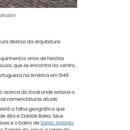
Salvador
itura destoa da arquitetura 
quinhentos anos de história 
usa, que se encontra ao centro.
portuguesa na América em 1549 
 acerca do local onde estava a 
das nomenclaturas atuais. 
está a falha geográfica que 
de Alta e Cidade Baixa. Seus 
ves e o bairro de 
Santo Antônio 
 o Terreiro de Jesus, o Largo do 