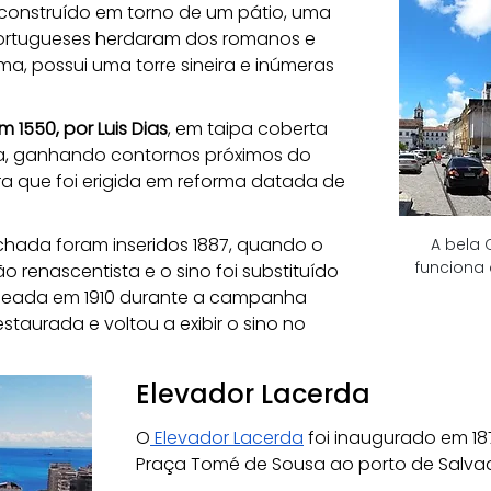
oi construído em torno de um pátio, uma 
 portugueses herdaram dos romanos e 
ma, possui uma torre sineira e inúmeras 
m 1550, por Luis Dias
, em taipa coberta 
ída, ganhando contornos próximos do 
ra que foi erigida em reforma datada de 
hada foram inseridos 1887, quando o 
A bela
funciona
renascentista e o sino foi substituído 
rdeada em 1910 durante a campanha 
restaurada e voltou a exibir o sino no 
Elevador Lacerda
O
 Elevador Lacerda
 foi inaugurado em 18
Praça Tomé de Sousa ao porto de Salvad