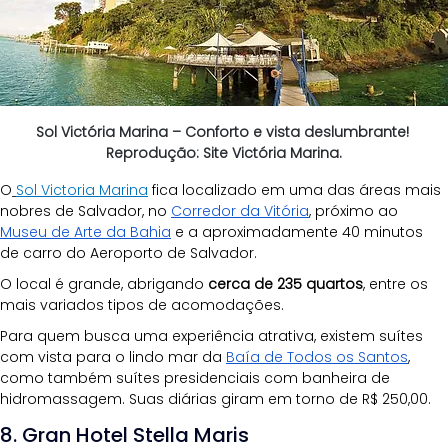
Sol Victória Marina – Conforto e vista deslumbrante! 
Reprodução: Site Victória Marina.
O
Sol Victoria Marina
fica localizado em uma das áreas mais 
nobres de Salvador, no 
Corredor da Vitória
, próximo ao 
Museu de Arte da Bahia
 e a aproximadamente 40 minutos 
de carro do Aeroporto de Salvador.
O local é grande, abrigando 
cerca de 235 quartos
, entre os 
mais variados tipos de acomodações.
Para quem busca uma experiência atrativa, existem suítes 
com vista para o lindo mar da 
Baía de Todos os Santos
, 
como também suítes presidenciais com banheira de 
hidromassagem. Suas diárias giram em torno de R$ 250,00.
8. Gran Hotel Stella Maris