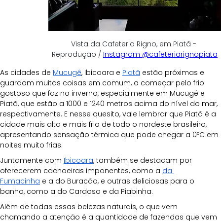
Vista da Cafeteria Rigno, em Piatã - 
Reprodução / 
Instagram @cafeteriarignopiata
As cidades de 
Mucugê
, Ibicoara e 
Piatã
 estão próximas e 
guardam muitas coisas em comum, a começar pelo frio 
gostoso que faz no inverno, especialmente em Mucugê e 
Piatã, que estão a 1000 e 1240 metros acima do nível do mar, 
respectivamente. E nesse quesito, vale lembrar que Piatã é a 
cidade mais alta e mais fria de todo o nordeste brasileiro, 
apresentando sensação térmica que pode chegar a 0ºC em 
noites muito frias.
Juntamente com 
Ibicoara
, também se destacam por 
oferecerem cachoeiras imponentes, como a 
da 
Fumacinha
 e a do Buracão, e outras deliciosas para o 
banho, como a do Cardoso e da Piabinha. 
Além de todas essas belezas naturais, o que vem 
chamando a atenção é a quantidade de fazendas que vem 