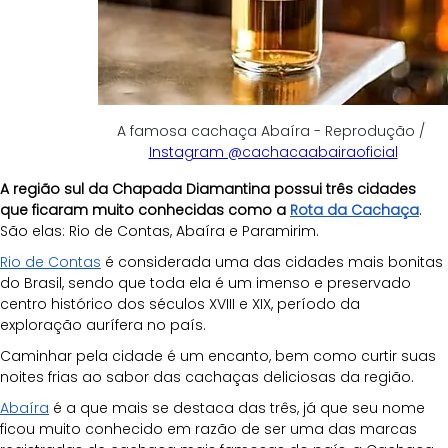
A famosa cachaça Abaíra - Reprodução / 
Instagram @cachacaabairaoficial
A região sul da Chapada Diamantina possui três cidades 
que ficaram muito conhecidas como a 
Rota da Cachaça
. 
São elas: Rio de Contas, Abaíra e Paramirim. 
Rio de Contas
 é considerada uma das cidades mais bonitas 
do Brasil, sendo que toda ela é um imenso e preservado 
centro histórico dos séculos XVIII e XIX, período da 
exploração aurífera no país. 
Caminhar pela cidade é um encanto, bem como curtir suas 
noites frias ao sabor das cachaças deliciosas da região.
Abaíra
 é a que mais se destaca das três, já que seu nome 
ficou muito conhecido em razão de ser uma das marcas 