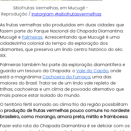
SitioFrutas Vermelhas, em Mucugê - 
Reprodução / 
Instagram @sitiofrutasvermelhas
As frutas vermelhas são produzidas em duas cidades que 
fazem parte do Parque Nacional da Chapada Diamantina: 
Mucugê e 
Palmeiras
. Acrescentando que Mucugê é uma 
cidadezinha colonial do tempo da exploração dos 
diamantes, que preserva um lindo centro histórico do séc. 
XIX. 
Palmeiras também fez parte da exploração diamantífera e 
guarda um tesouro da Chapada: o 
Vale do Capão
, onde 
está a magnânima 
Cachoeira da Fumaça
, uma das 
maiores do Brasil. Trata-se de um lindo vale repleto de 
trilhas, cachoeiras e um clima de povoado alternativo que 
mais parece estar isolado do mundo.
O território fértil somado ao clima frio da região possibilitam 
a 
produção de frutas vermelhas pouco comuns no nordeste 
brasileiro, como morango, amora preta, mirtilo e framboesa
. 
Fazer esta rota da Chapada Diamantina é se deliciar com os 