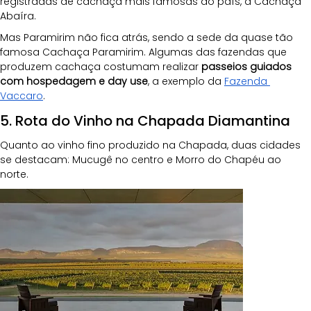
registradas de cachaça mais famosas do país, a Cachaça 
Abaíra.
Mas Paramirim não fica atrás, sendo a sede da quase tão 
famosa Cachaça Paramirim. Algumas das fazendas que 
produzem cachaça costumam realizar 
passeios guiados 
com hospedagem e day use
, a exemplo da 
Fazenda 
Vaccaro
.
5. Rota do Vinho na Chapada Diamantina
Quanto ao vinho fino produzido na Chapada, duas cidades 
se destacam: Mucugê no centro e Morro do Chapéu ao 
norte. 