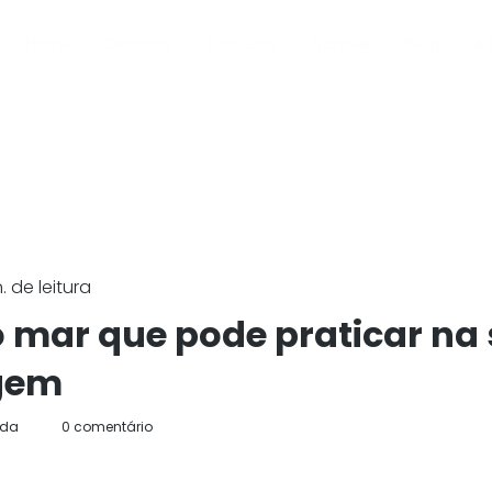
Home
Destinos
Passeios
Transfer
Blog
A 
 de leitura
o mar que pode praticar na
gem
ida
0 comentário