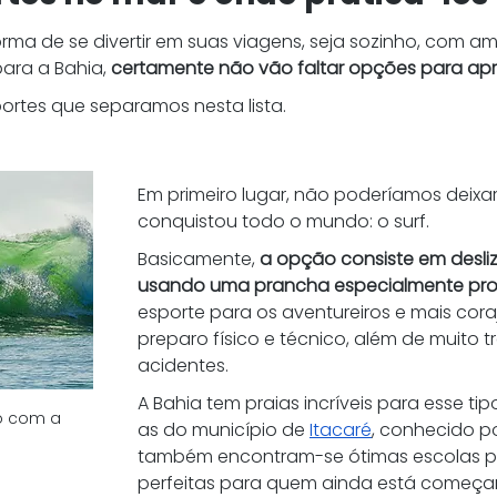
rma de se divertir em suas viagens, seja sozinho, com ami
ara a Bahia, 
certamente não vão faltar opções para apr
ortes que separamos nesta lista. 
Em primeiro lugar, não poderíamos deixar
conquistou todo o mundo: o surf. 
Basicamente,
 a opção consiste em desli
usando uma prancha especialmente proj
esporte para os aventureiros e mais cor
preparo físico e técnico, além de muito t
acidentes. 
A Bahia tem praias incríveis para esse tip
o com a 
as do município de 
Itacaré
, conhecido po
também encontram-se ótimas escolas pa
perfeitas para quem ainda está começan