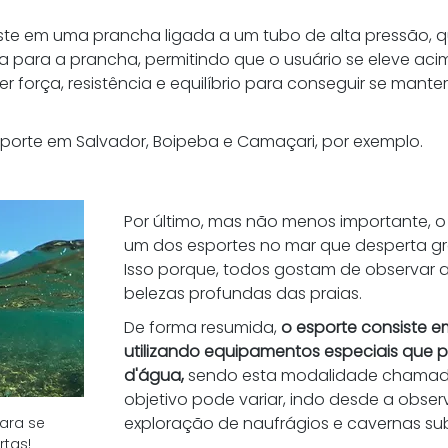
te em uma prancha ligada a um tubo de alta pressão, q
para a prancha, permitindo que o usuário se eleve acim
ter força, resistência e equilíbrio para conseguir se mante
sporte em Salvador, Boipeba e Camaçari, por exemplo. 
Por último, mas não menos importante, 
um dos esportes no mar que desperta gra
Isso porque, todos gostam de observar a
belezas profundas das praias. 
De forma resumida,
 o esporte consiste 
utilizando equipamentos especiais que p
d'água,
 sendo esta modalidade chamad
objetivo pode variar, indo desde a obser
exploração de naufrágios e cavernas su
ara se 
tas! 